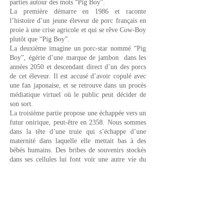
parties autour des mots “Pig Boy”.
La première démarre en 1986 et raconte
l’histoire d’un jeune éleveur de porc français en
proie à une crise agricole et qui se rêve Cow-Boy
plutôt que “Pig Boy”.
La deuxième imagine un porc-star nommé “Pig
Boy”, égérie d’une marque de jambon dans les
années 2050 et descendant direct d’un des porcs
de cet éleveur. Il est accusé d’avoir copulé avec
une fan japonaise, et se retrouve dans un procès
médiatique virtuel où le public peut décider de
son sort.​
La troisième partie propose une échappée vers un
futur onirique, peut-être en 2358. Nous sommes
dans la tête d’une truie qui s’échappe d’une
maternité dans laquelle elle mettait bas à des
bébés humains. Des bribes de souvenirs stockés
dans ses cellules lui font voir une autre vie du
passé et un certain “Pig Boy”.
C’est l’histoire de sa fuite vers la forêt – et c’est
l’histoire de la réconciliation des trois histoires
où bêtes et hommes se cherchent une raison
d’être, au milieu des flux de technologies et la
montée du transhumanisme.