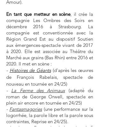
Amour).
En tant que metteur en scène
, il crée la
compagnie Les Ombres des Soirs en
décembre 2016 à Strasbourg. La
compagnie est conventionnée avec la
Région Grand Est au dispositif Soutien
aux émergences-spectacle vivant de 2017
à 2020. Elle est associée au Théâtre du
Marché aux grains (Bas Rhin) entre 2016 et
2020. Il met en scène :
-
Histoires de Géants
(d'après le
s œuvres
de François Rabelais, spectacle de
nouveau en tournée en 24/25)
-
La Ferme des Animaux
(adapté du
roman de George Orwell, spectacle en
plein air encore en tournée en 24/25)
-
Fantasmagories
(une performance sur la
logorrhée, la parole libre et la parole sous
contraintes, Reprise en 24/25).
-
Les Lettres Portugaises
(adaptation de 5
lettres de Gabriel de Guilleragues)