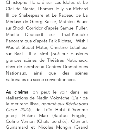
Christophe Honoré sur Les Idoles et Le
Ciel de Nante, Thomas Jolly sur Richard
III de Shakespeare et Le Radeau de La
Méduse de Georg Kaiser, Mathieu Bauer
sur Shock Corridor d’après Samuel Fuller,
Maëlle Dequiedt sur Trust-Karaoké
Panoramique d’après Falk Richter, I Wish I
Was et Stabat Mater, Christine Letailleur
sur Baal... Il a ainsi joué sur plusieurs
grandes scènes de Théâtres Nationaux,
dans de nombreux Centres Dramatiques
Nationaux, ainsi que des scènes
nationales ou scène conventionnées.
Au cinéma
, on peut le voir dans les
ré
alisations de Nadir Moknèche (L'air de
la mer rend libre,
nommé aux Révélations
Cesar 2024
), de Loïc Hobi (L'homme
jetée), Hakim Mao (Babtou Fragile),
Coline Vernon (Chats perchés), Clément
Guinamard et Nicolas Mongin (Grand