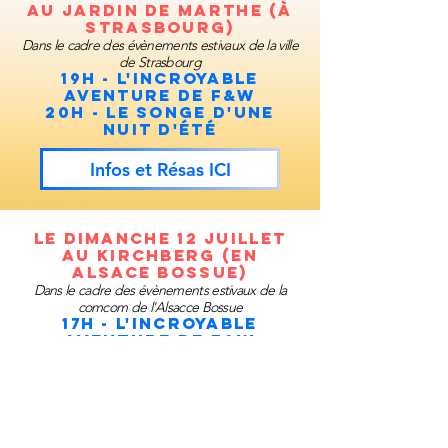
AU jardin de marthe (À
Strasbourg)
Dans le cadre des évènements estivaux de la ville
de Strasbourg
19h - L'Incroyable
aventure de F&W
20h - Le SOngE d'une
Nuit d'été
Infos et Résas ICI
Le dimanche 12 juillet
AU Kirchberg (En
alsace bossue)
Dans le cadre des évènements estivaux de la
comcom de l'Alsacce Bossue
17h - L'Incroyable
aventure de F&W
19h - Le SOngE d'une Nuit
d'été
Infos et Résas ICI