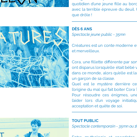
quotidien d’une jeune fille au bor
avec la terrible épreuve du deuil.
que drôle !
DÈS 6 ANS
Spectacle jeune public -
35mn
Créatures est un conte moderne e
et merveilleux.
Cora, une fillette différente par s
ont disparus lorsqu’elle était bébé 
dans ce monde, alors qu’elle est l
un garçon de sa classe.
Quel est le mystère derrière cet
l’origine du mal qui fait boiter Cora 
Pour résoudre ces énigmes, une
l’aider lors d’un voyage initiati
acceptation et quête de soi.
TOUT PUBLIC
Spectacle contemporain - 35mn ou 1