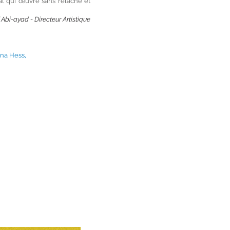
val qui œuvre sans relâche et
Abi-ayad - Directeur Artistique
nna Hess,