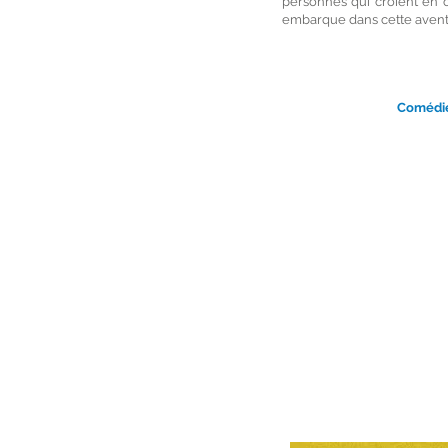
personnes qui croient en c
embarque dans cette avent
Comédi