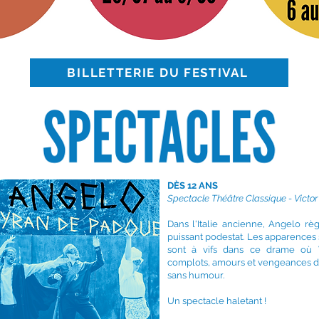
BILLETTERIE DU FESTIVAL
DÈS 12 ANS
Spectacle Théâtre Classique - Victor
Dans l'Italie ancienne, Angelo rè
puissant podestat.
Les apparences 
sont à vifs dans ce drame où V
complots, amours et vengeances da
sans humour.
Un spectacle haletant !