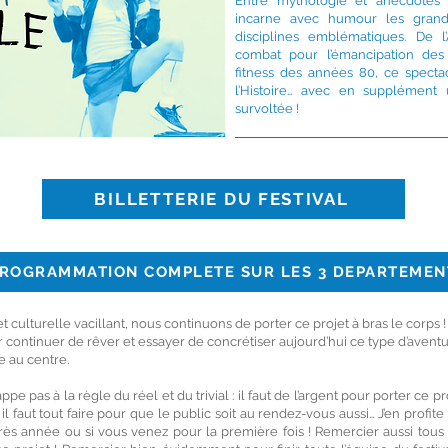
Entre mythologie et anecdotes 
incarne avec humour les grand
disciplines emblématiques. De l
combat pour l’émancipation de
fitness des années 80, ce spectac
l’Histoire… avec en supplément 
survoltée !
BILLETTERIE DU FESTIVAL
ROGRAMMATION COMPLETE SUR LES 3 DEPARTEMEN
 culturelle vacillant, nous continuons de porter ce projet à bras le corps ! À
r continuer de rêver et essayer de concrétiser aujourd’hui ce type d’aventur
tre au centre.
pe pas à la règle du réel et du trivial : il faut de l’argent pour porter ce pr
 il faut tout faire pour que le public soit au rendez-vous aussi… J’en profit
ès année ou si vous venez pour la première fois ! Remercier aussi tous 