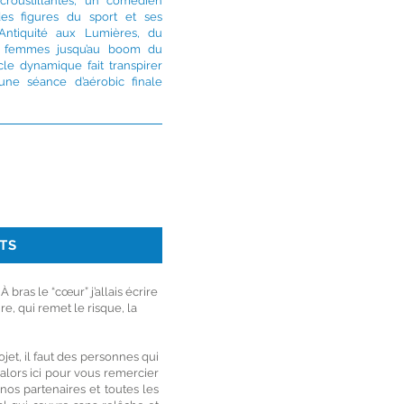
croustillantes, un comédien
es figures du sport et ses
’Antiquité aux Lumières, du
s femmes jusqu’au boom du
le dynamique fait transpirer
une séance d’aérobic finale
TS
 bras le “cœur” j’allais écrire
e, qui remet le risque, la
ojet, il faut des personnes qui
e alors ici pour vous remercier
nos partenaires et toutes les