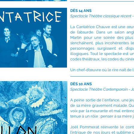
DÈS 14 ANS
Spectacle Théâtre classique récent 
La Cantatrice Chauve est une œu
de l’absurde. Dans un salon angl
Martin pour une soirée des plus
s’enchaînent, plus incohérentes l
personnages surgissent et dispa
illogiques. Tout le spectacle est u
codes théâtraux, les codes du cin
Un chef-d’œuvre où le rire naît de l
DÈS 10 ANS
Spectacle Théâtre Contemporain - J
A peine sortie de l'enfance, une je
de sa mère gravement malade. Qu
voix par la mourante et mal entendus
tenue à un rôle : penser à sa mère j
Joël Pommerat réinvente le cont
l’intrigue de nos jours et sublime c