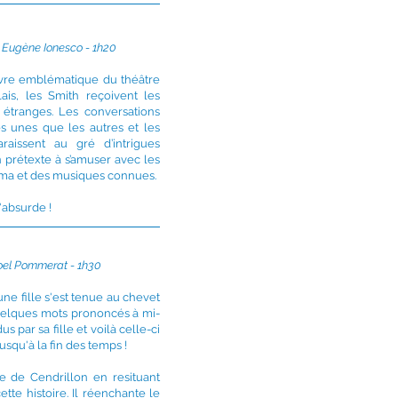
- Eugène Ionesco - 1h20
vre emblématique du théâtre
ais, les Smith reçoivent les
 étranges. Les conversations
es unes que les autres et les
raissent au gré d’intrigues
n prétexte à s’amuser avec les
éma et des musiques connues.
'absurde !
oel Pommerat -
1h30
une fille s'est tenue au chevet
elques mots prononcés à mi-
 par sa fille et voilà celle-ci
usqu'à la fin des temps !
e de Cendrillon en resituant
ette histoire. Il réenchante le