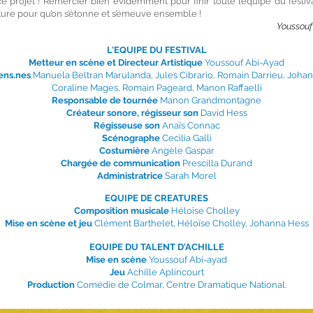
e projet ! Remercier bien évidemment pour finir toute l’équipe du festi
ure pour qu’on s’étonne et s’émeuve ensemble !
Youssouf 
L'EQUIPE DU FESTIVAL
Metteur en scène et Directeur Artistique
Youssouf Abi-Ayad
ens.nes
Manuela Beltran Marulanda, Jules Cibrario, Romain Darrieu, Joha
Coraline Mages, Romain Pageard, Manon Raffaelli
Responsable de tournée
Manon Grandmontagne
Créateur sonore, régisseur son
David Hess
Régisseuse son
Anaïs Connac
Scénographe
Cecilia Galli
Costumière
Angèle Gaspar
Chargée de communication
Prescilla Durand
Administratrice
Sarah Morel
EQUIPE DE CREATURES
Composition musicale
Héloïse Cholley
Mise en scène et jeu
Clément Barthelet, Héloïse Cholley, Johanna Hess
EQUIPE DU TALENT D'ACHILLE
Mise en scène
Youssouf Abi-ayad
Jeu
Achille Aplincourt
Production
Comédie de Colmar, Centre Dramatique National.