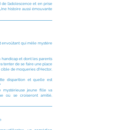
d de l’adolescence et en prise
Une histoire aussi émouvante
t envoûtant qui mêle mystère
on handicap et dont les parents
va tenter de se faire une place
a cible de moqueries d’Hector,
te disparition et quelle est
?
 mystérieuse jeune fille va
que où se croiseront amitié,
h